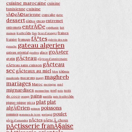
cuisine marocaine
cuisine
cuisine
tunisienne
vÃ©gÃ©tarienne
cupcake
datte
dessert
entremet
encas
dÃ©tox
entrÃ©e
entremets
epiphanie
fait
fraises
maison
feuilletÃ©s
flan
fleur d'oranger
fÃªtes
fraisier
fromage
galette des rois
gateau algerien
ganache
goÃ»ter
gateau oriental
glace
gaufres
gÃ¢teau
gratin
gÃ¢teau d'anniversaire
gÃ¢teau
gÃ¢teau sans cuisson
sec
gÃ¢teaux au miel
hlou
kÃ©mia
maghreb
macarons
maakouda
maggi
mariages
Maroc
meringue
miel
mignardises
noix
noel
mousseline
noix
pains
de coco
orange
pastilla
pate feuilletÃ©e
plat
plat
pique-nique
pizza
poissons
algÃ©rien
poisson
poulet
pommes
pommes de terre
portugal
pÃ¢tes
pÃ¢te Ã choux
pÃ¢te d'amandes
pÃ¢tisserie franÃ§aise