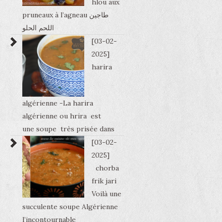
hlou aux
pruneaux à l’agneau طاجين
اللحم الحلو
[03-02-
2025]
harira
algérienne -La harira
algérienne ou hrira est
une soupe très prisée dans
[03-02-
2025]
chorba
frik jari
Voilà une
succulente soupe Algérienne
l’incontournable