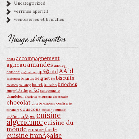
Uncategorized
verrines apéritif
vienoiseries et brioches
Nuage d’étiquettes
accompagnement
abats
amandes
agneau
amuse
AÃ¯d
apÃ©ritif
bouche
anglophone
biscuits
beignet
bavarois
basboussa
bio
brioches
bricks
bourek
boissons
boulange
bÃ»che
cafÃ©
cake
burger
cannelle
chandeleur
charlotte
chaussons
cheesecake
chocolat
chorba
confiserie
concours
couscous
coriandre
croissant
crumble
cuisine
crÃªpes
crÃ¨me
algerienne
cuisine du
monde
cuisine facile
cuisine franÃ§aise