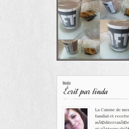
linda
Écrit par
linda
La Cuisine de mes
familial et recet
mÃ©diterranÃ©enn
et gÃ¢teaux algÃ