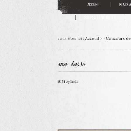
ACCUEIL
PLATS 
SOUPES ET VELOUTÉS
vous êtes ici :
Acceuil
>>
Concours de 
ma-tasse
18:51
by
linda