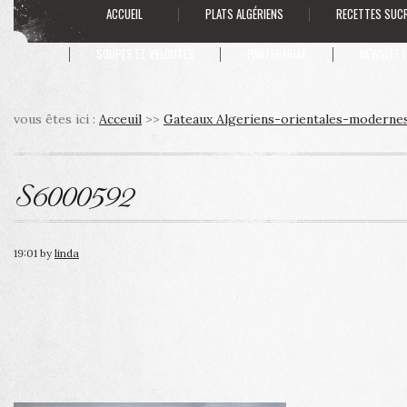
ACCUEIL
PLATS ALGÉRIENS
RECETTES SUC
SOUPES ET VELOUTÉS
PARTENARIAT
NEWSLETT
vous êtes ici :
Acceuil
>>
Gateaux Algeriens-orientales-moderne
S6000592
19:01
by
linda