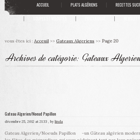
ACCUEIL
PLATS ALGÉRIENS
RECETTES SUC
SOUPES ET VELOUTÉS
PARTENARIAT
NEWSLETT
vous êtes ici :
Acceuil
>>
Gateaux Algeriens
>>
Page 20
Archives de catégorie:
Gateaux Algerie
Gateau Algerien/Noeud Papillon
décembre 25, 2012 at 21:33
, by
linda
Gateau Algerien/Noeuds Papillon -un Gâteau algérien moderne 