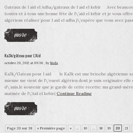
Gateaux de l aid el Adha/gateaux de l aid el kebir Avec beaucou
toutes et à tous une bonne fête de l\’aid el kébir et je vous off
algeriens réaliser pour l aid el adha j\’espère que vous avez pa
more
Ka3k/gâteau pour L’Aïd
octobre 20, 2012 at 09:38
, by
linda
Ka3k/Gateau pour l aid le Ka3k est une brioche algérienne sa r
mienne me vient de l\’ouest algérien dont je suis originaire ell
d\’anis,le souvenir que je garde de cette recette; ma grand-mèr
matinée de l\’Aid el kebir(
Continue Reading
more
Page 20 sur 38
« Première page
«
...
10
...
18
19
20
21