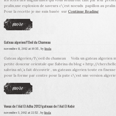
les fêtes des mignardises qui vous séduiront tant par leur prése
pralin,une explosion de saveurs c\’est noeuds papillon au pral
Pour la recette je me suis basée sur
Continue Reading
more
Gateau algerien/l’Oeil du Chameau
novembre 11, 2012 at 19:35
, by
linda
Gateau algerien/l\’oeil du chameau Voila un gateau algerien m
petite douceur orientale que Sabrina du blog « http://cherchell
sabrina m\’a fait découvrir , un gateaux algerien toute en fines
pour la forme par contre pour la pate c\’est une version alger
more
Voeux de l´Aid El Adha 2012/gateaux de l´Aid El Kebir
novembre 3, 2012 at 22:52
, by
linda