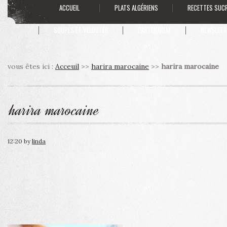
ACCUEIL
PLATS ALGÉRIENS
RECETTES SUC
SOUPES ET VELOUTÉS
PARTENARIAT
NEWSLETT
vous êtes ici :
Acceuil
>>
harira marocaine
>>
harira marocaine
harira marocaine
12:20
by
linda