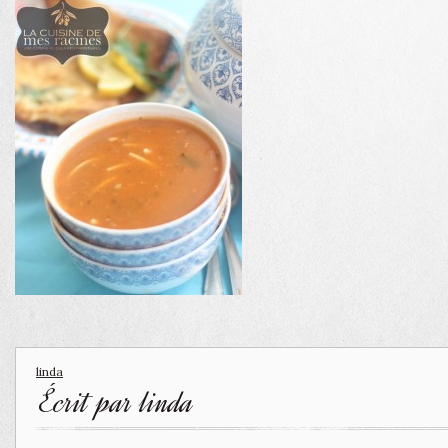
linda
Écrit par
linda