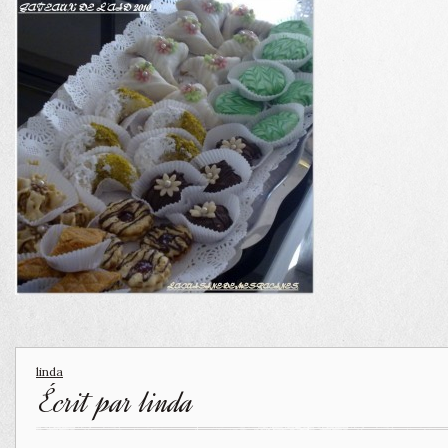
linda
Écrit par
linda