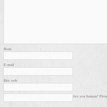
Nom
E-mail
Site web
Are you human? Pleas