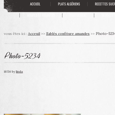
ACCUEIL
PLATS ALGÉRIENS
RECETTES SUC
SOUPES ET VELOUTÉS
PARTENARIAT
NEWSLETT
vous êtes ici :
Acceuil
>>
Sablés confiture amandes
>>
Photo-523
Photo-5234
18:56
by
linda