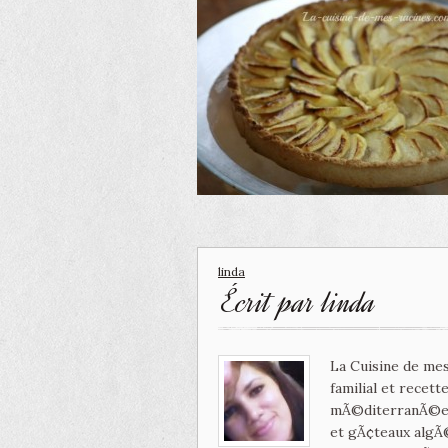
linda
Écrit par
linda
La Cuisine de mes
familial et recet
mÃ©diterranÃ©enn
et gÃ¢teaux algÃ