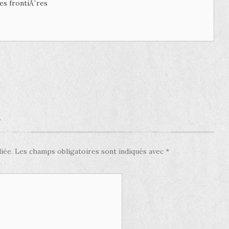
es frontiÃ¨res
e
iée.
Les champs obligatoires sont indiqués avec
*