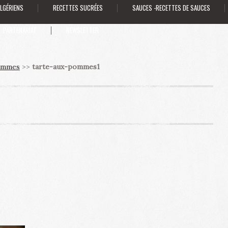
ALGÉRIENS
RECETTES SUCRÉES
SAUCES -RECETTES DE SAUCES
PARTENARIAT
NEWSLETTER
ommes
>>
tarte-aux-pommes1