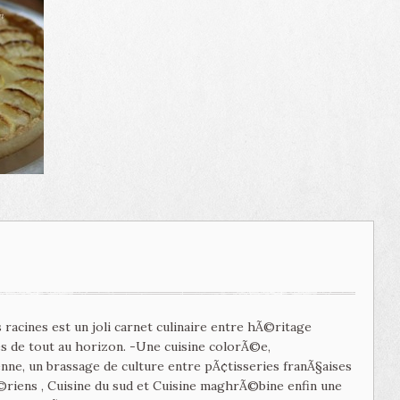
 racines est un joli carnet culinaire entre hÃ©ritage
tes de tout au horizon. -Une cuisine colorÃ©e,
e, un brassage de culture entre pÃ¢tisseries franÃ§aises
©riens , Cuisine du sud et Cuisine maghrÃ©bine enfin une