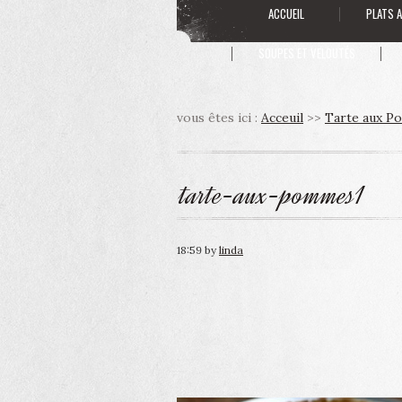
ACCUEIL
PLATS 
SOUPES ET VELOUTÉS
vous êtes ici :
Acceuil
>>
Tarte aux P
tarte-aux-pommes1
18:59
by
linda