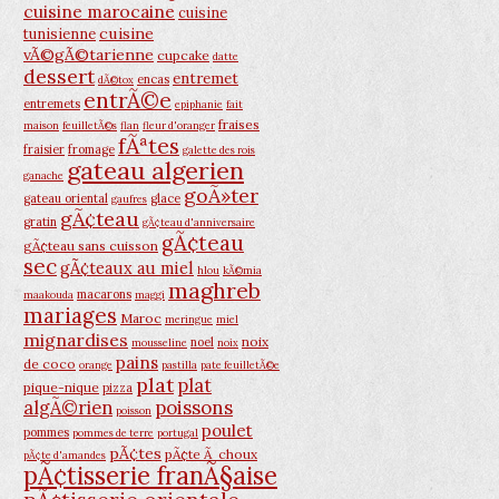
cuisine marocaine
cuisine
cuisine
tunisienne
vÃ©gÃ©tarienne
cupcake
datte
dessert
entremet
encas
dÃ©tox
entrÃ©e
entremets
epiphanie
fait
fraises
maison
feuilletÃ©s
flan
fleur d'oranger
fÃªtes
fraisier
fromage
galette des rois
gateau algerien
ganache
goÃ»ter
gateau oriental
glace
gaufres
gÃ¢teau
gratin
gÃ¢teau d'anniversaire
gÃ¢teau
gÃ¢teau sans cuisson
sec
gÃ¢teaux au miel
hlou
kÃ©mia
maghreb
macarons
maakouda
maggi
mariages
Maroc
meringue
miel
mignardises
noix
noel
mousseline
noix
pains
de coco
orange
pastilla
pate feuilletÃ©e
plat
plat
pique-nique
pizza
poissons
algÃ©rien
poisson
poulet
pommes
pommes de terre
portugal
pÃ¢tes
pÃ¢te Ã choux
pÃ¢te d'amandes
pÃ¢tisserie franÃ§aise