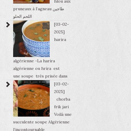
hlou aux
pruneaux à l’agneau طاجين
اللحم الحلو
[03-02-
2025]
harira
algérienne -La harira
algérienne ou hrira est
une soupe très prisée dans
[03-02-
2025]
chorba
frik jari
Voilà une
succulente soupe Algérienne
l’incontournable