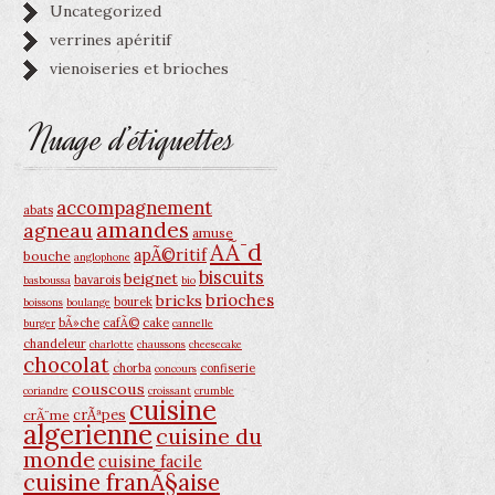
Uncategorized
verrines apéritif
vienoiseries et brioches
Nuage d’étiquettes
accompagnement
abats
amandes
agneau
amuse
AÃ¯d
apÃ©ritif
bouche
anglophone
biscuits
beignet
bavarois
basboussa
bio
brioches
bricks
bourek
boissons
boulange
bÃ»che
cafÃ©
cake
burger
cannelle
chandeleur
charlotte
chaussons
cheesecake
chocolat
chorba
confiserie
concours
couscous
coriandre
croissant
crumble
cuisine
crÃªpes
crÃ¨me
algerienne
cuisine du
monde
cuisine facile
cuisine franÃ§aise