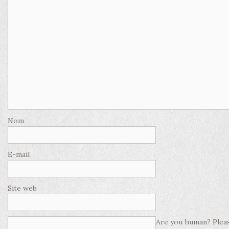
Nom
E-mail
Site web
Are you human? Pleas