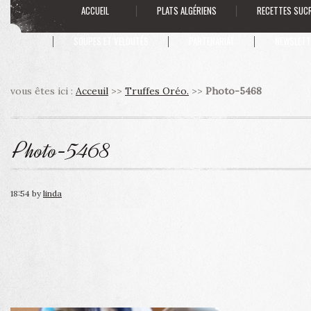
ACCUEIL
PLATS ALGÉRIENS
RECETTES SUC
SOUPES ET VELOUTÉS
PARTENARIAT
NEWSLETT
vous êtes ici :
Acceuil
>>
Truffes Oréo.
>>
Photo-5468
Photo-5468
18:54
by
linda