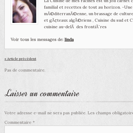
La Cuisine de mes racines est un joli carnet
familial et recettes de tout au horizon. -Un
mÃ©diterranÃ©enne, un brassage de culture 
et gÃ¢teaux algÃ©riens , Cuisine du sud et 
cuisine au-delÃ des frontiÃ¨res
Voir tous les messages de:
linda
« Article précédent
Pas de commentaire.
Laisser un commentaire
Votre adresse e-mail ne sera pas publiée.
Les champs obligatoir
Commentaire
*