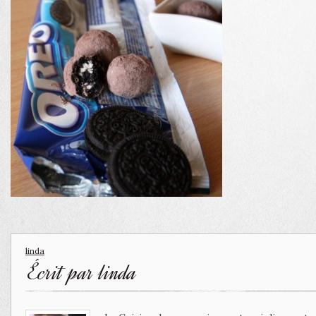
linda
Écrit par
linda