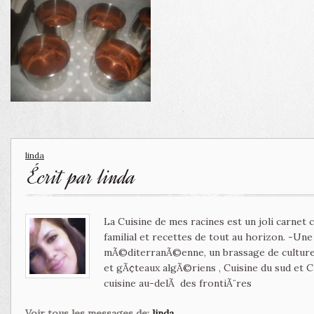
linda
Écrit par
linda
La Cuisine de mes racines est un joli carnet
familial et recettes de tout au horizon. -Un
mÃ©diterranÃ©enne, un brassage de culture 
et gÃ¢teaux algÃ©riens , Cuisine du sud et 
cuisine au-delÃ des frontiÃ¨res
Voir tous les messages de:
linda