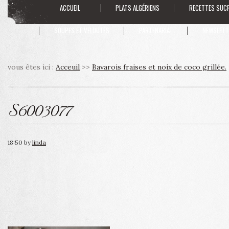
ACCUEIL
PLATS ALGÉRIENS
RECETTES SUC
SOUPES ET VELOUTÉS
PARTENARIAT
NEWSLETT
vous êtes ici :
Acceuil
>>
Bavarois fraises et noix de coco grillée.
S6003077
18:50
by
linda