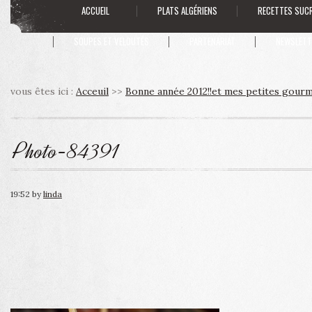
ACCUEIL
PLATS ALGÉRIENS
RECETTES SUC
SOUPES ET VELOUTÉS
PARTENARIAT
NEWSLETT
vous êtes ici :
Acceuil
>>
Bonne année 2012!!et mes petites gourm
Photo-84391
19:52
by
linda