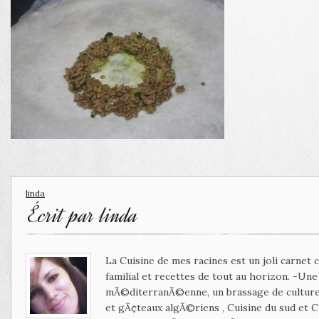
linda
Écrit par
linda
La Cuisine de mes racines est un joli carnet
familial et recettes de tout au horizon. -Un
mÃ©diterranÃ©enne, un brassage de culture 
et gÃ¢teaux algÃ©riens , Cuisine du sud et 