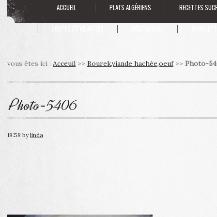
ACCUEIL
PLATS ALGÉRIENS
RECETTES SUC
SOUPES ET VELOUTÉS
PARTENARIAT
NEWSLETT
vous êtes ici :
Acceuil
>>
Bourek,viande hachée,oeuf
>>
Photo-54
Photo-5406
18:58
by
linda