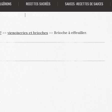
ALGÉRIENS
RECETTES SUCRÉES
SAUCES -RECETTES DE SAUCES
PARTENARIAT
NEWSLETTER
?
>>
vienoiseries et brioches
>>
Brioche à effeuiller.