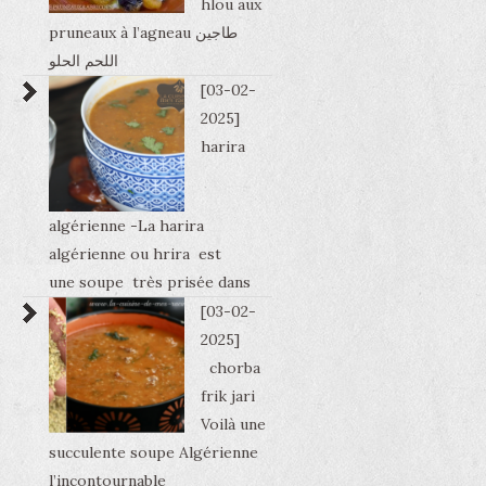
hlou aux
pruneaux à l’agneau طاجين
اللحم الحلو
[03-02-
2025]
harira
algérienne -La harira
algérienne ou hrira est
une soupe très prisée dans
[03-02-
2025]
chorba
frik jari
Voilà une
succulente soupe Algérienne
l’incontournable