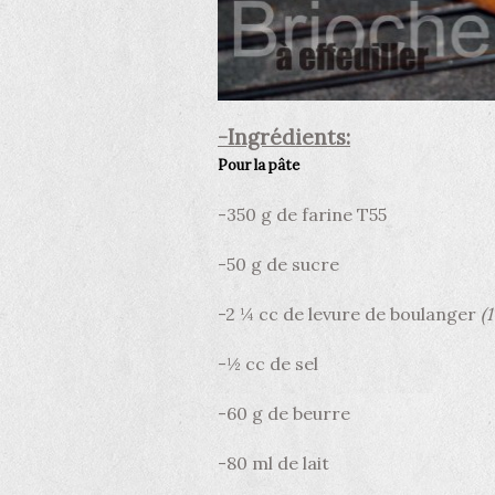
-Ingrédients:
Pour la pâte
-350 g de farine T55
-50 g de sucre
-2 ¼ cc de levure de boulanger
(
-½ cc de sel
-60 g de beurre
-80 ml de lait