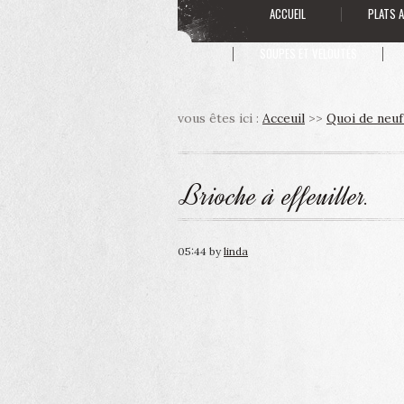
ACCUEIL
PLATS 
SOUPES ET VELOUTÉS
vous êtes ici :
Acceuil
>>
Quoi de neuf
Brioche à effeuiller.
05:44
by
linda