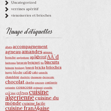
Uncategorized
verrines apéritif
vienoiseries et brioches
Nuage d’étiquettes
accompagnement
abats
amandes
agneau
amuse
AÃ¯d
apÃ©ritif
bouche
anglophone
biscuits
beignet
bavarois
basboussa
bio
brioches
bricks
bourek
boissons
boulange
bÃ»che
cafÃ©
cake
burger
cannelle
chandeleur
charlotte
chaussons
cheesecake
chocolat
chorba
confiserie
concours
couscous
coriandre
croissant
crumble
cuisine
crÃªpes
crÃ¨me
algerienne
cuisine du
monde
cuisine facile
cuisine franÃ§aise