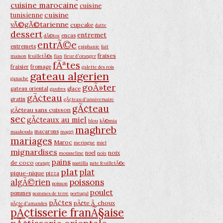
cuisine marocaine
cuisine
cuisine
tunisienne
vÃ©gÃ©tarienne
cupcake
datte
dessert
entremet
encas
dÃ©tox
entrÃ©e
entremets
epiphanie
fait
fraises
maison
feuilletÃ©s
flan
fleur d'oranger
fÃªtes
fraisier
fromage
galette des rois
gateau algerien
ganache
goÃ»ter
gateau oriental
glace
gaufres
gÃ¢teau
gratin
gÃ¢teau d'anniversaire
gÃ¢teau
gÃ¢teau sans cuisson
sec
gÃ¢teaux au miel
hlou
kÃ©mia
maghreb
macarons
maakouda
maggi
mariages
Maroc
meringue
miel
mignardises
noix
noel
mousseline
noix
pains
de coco
orange
pastilla
pate feuilletÃ©e
plat
plat
pique-nique
pizza
poissons
algÃ©rien
poisson
poulet
pommes
pommes de terre
portugal
pÃ¢tes
pÃ¢te Ã choux
pÃ¢te d'amandes
pÃ¢tisserie franÃ§aise