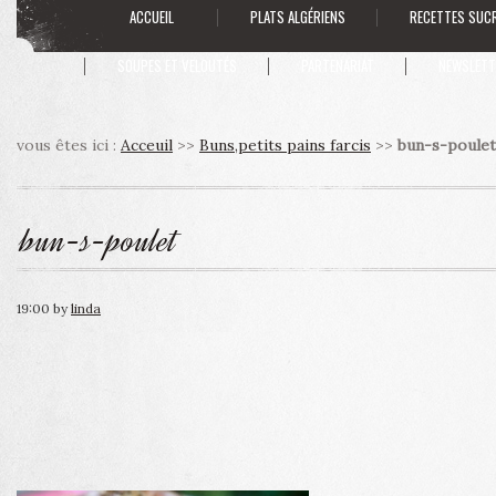
ACCUEIL
PLATS ALGÉRIENS
RECETTES SUC
SOUPES ET VELOUTÉS
PARTENARIAT
NEWSLETT
vous êtes ici :
Acceuil
>>
Buns,petits pains farcis
>>
bun-s-poulet
bun-s-poulet
19:00
by
linda