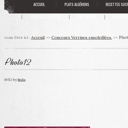
ACCUEIL
PLATS ALGÉRIENS
RECETTES SUC
SOUPES ET VELOUTÉS
PARTENARIAT
NEWSLETT
vous êtes ici :
Acceuil
>>
Concours Verrines ensoleillées.
>>
Phot
Photo12
19:52
by
linda