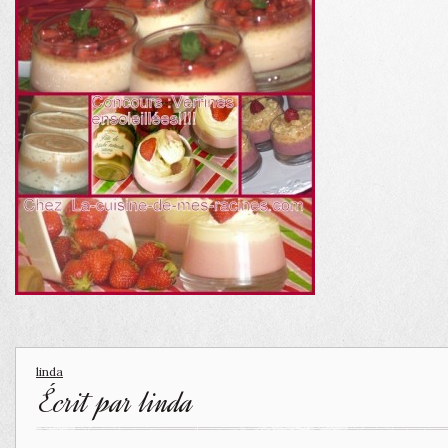
linda
Écrit par
linda