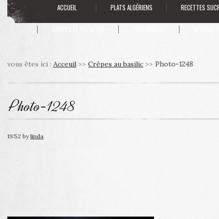
ACCUEIL
PLATS ALGÉRIENS
RECETTES SUC
SOUPES ET VELOUTÉS
PARTENARIAT
NEWSLETT
vous êtes ici :
Acceuil
>>
Crêpes au basilic
>>
Photo-1248
Photo-1248
19:52
by
linda