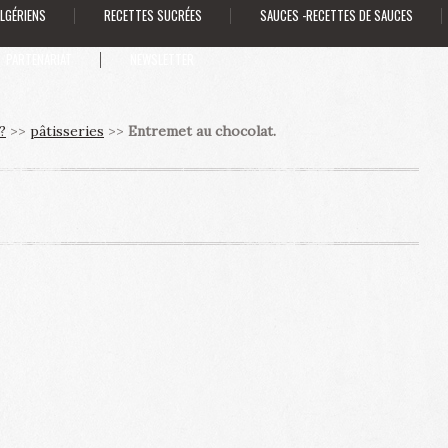
ALGÉRIENS
RECETTES SUCRÉES
SAUCES -RECETTES DE SAUCES
PARTENARIAT
NEWSLETTER
?
>>
pâtisseries
>>
Entremet au chocolat.