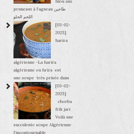
hlou aux
pruneaux à l’agneau طاجين
اللحم الحلو
[03-02-
2025]
harira
algérienne -La harira
algérienne ou hrira est
une soupe très prisée dans
[03-02-
2025]
chorba
frik jari
Voilà une
succulente soupe Algérienne
l’incontournable