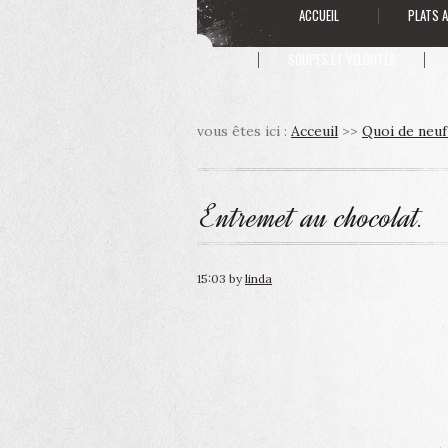
ACCUEIL
PLATS 
SOUPES ET VELOUTÉS
vous êtes ici :
Acceuil
>>
Quoi de neuf
Entremet au chocolat.
15:03
by
linda