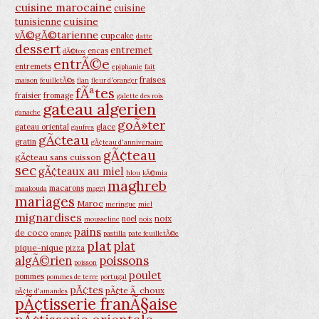
cuisine marocaine
cuisine
cuisine
tunisienne
vÃ©gÃ©tarienne
cupcake
datte
dessert
entremet
encas
dÃ©tox
entrÃ©e
entremets
epiphanie
fait
fraises
maison
feuilletÃ©s
flan
fleur d'oranger
fÃªtes
fraisier
fromage
galette des rois
gateau algerien
ganache
goÃ»ter
gateau oriental
glace
gaufres
gÃ¢teau
gratin
gÃ¢teau d'anniversaire
gÃ¢teau
gÃ¢teau sans cuisson
sec
gÃ¢teaux au miel
hlou
kÃ©mia
maghreb
macarons
maakouda
maggi
mariages
Maroc
meringue
miel
mignardises
noix
noel
mousseline
noix
pains
de coco
orange
pastilla
pate feuilletÃ©e
plat
plat
pique-nique
pizza
poissons
algÃ©rien
poisson
poulet
pommes
pommes de terre
portugal
pÃ¢tes
pÃ¢te Ã choux
pÃ¢te d'amandes
pÃ¢tisserie franÃ§aise