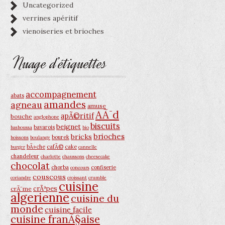
Uncategorized
verrines apéritif
vienoiseries et brioches
Nuage d’étiquettes
accompagnement
abats
amandes
agneau
amuse
AÃ¯d
apÃ©ritif
bouche
anglophone
biscuits
beignet
bavarois
basboussa
bio
brioches
bricks
bourek
boissons
boulange
bÃ»che
cafÃ©
cake
burger
cannelle
chandeleur
charlotte
chaussons
cheesecake
chocolat
chorba
confiserie
concours
couscous
coriandre
croissant
crumble
cuisine
crÃªpes
crÃ¨me
algerienne
cuisine du
monde
cuisine facile
cuisine franÃ§aise