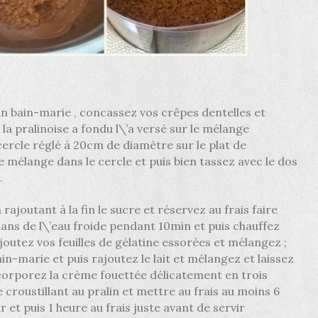
 un bain-marie , concassez vos crêpes dentelles et
 la pralinoise a fondu l\’a versé sur le mélange
ercle réglé à 20cm de diamètre sur le plat de
e mélange dans le cercle et puis bien tassez avec le dos
.
ajoutant à la fin le sucre et réservez au frais faire
 dans de l\’eau froide pendant 10min et puis chauffez
rajoutez vos feuilles de gélatine essorées et mélangez ;
in-marie et puis rajoutez le lait et mélangez et laissez
incorporez la crème fouettée délicatement en trois
 croustillant au pralin et mettre au frais au moins 6
et puis 1 heure au frais juste avant de servir