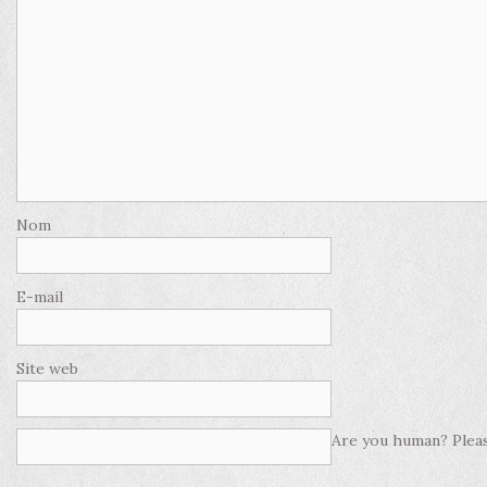
Nom
E-mail
Site web
Are you human? Pleas