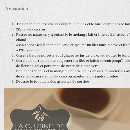
Préparation
Eplucher le céleri rave et couper le en dès et le faire cuire dans le la
20min de cuisson
Passer au mixer en y ajoutant le le mélange lait crème et finir avec le
chaud
Assaisonner les filet de cabillaud et ajouter un filet huile d’olive et le
a 120c pendant 5min
Cuire le beurre noisette et déglacer au jus de citron et ajouter le fond
Cuire du beurre noisette et ajouter les filet et faites revenir jusqu’à o
de fleur de sel et parsemer de zeste de citron vert
Éplucher l’ananas et la mangue et détailler les en dès et poêler les av
de sel et le sucre en fin de cuisson ajouter la coriandre ciselée
Dresser le tout dans des assiettes de service