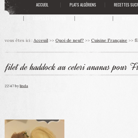
ACCUEIL
PLATS ALGÉRIENS
RECETTES SUC
SOUPES ET VELOUTÉS
PARTENARIAT
NEWSLETT
vous êtes ici :
Acceuil
>>
Quoi de neuf?
>>
Cuisine Française
>>
f
filet de haddock au celeri ananas pour
22:47
by
linda