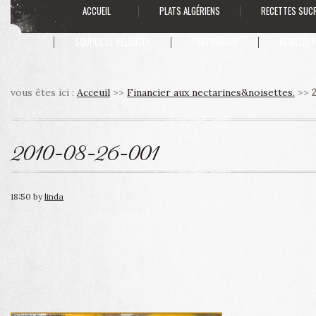
ACCUEIL
PLATS ALGÉRIENS
RECETTES SUC
SOUPES ET VELOUTÉS
PARTENARIAT
NEWSLETT
vous êtes ici :
Acceuil
>>
Financier aux nectarines&noisettes.
>>
2010-08-26-001
18:50
by
linda