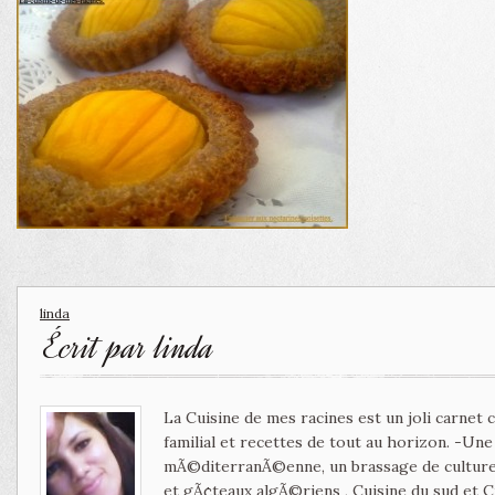
linda
Écrit par
linda
La Cuisine de mes racines est un joli carnet
familial et recettes de tout au horizon. -Un
mÃ©diterranÃ©enne, un brassage de culture 
et gÃ¢teaux algÃ©riens , Cuisine du sud et 