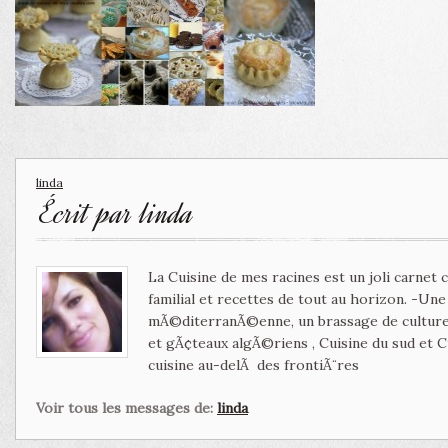
linda
Écrit par
linda
La Cuisine de mes racines est un joli carnet
familial et recettes de tout au horizon. -Un
mÃ©diterranÃ©enne, un brassage de culture 
et gÃ¢teaux algÃ©riens , Cuisine du sud et 
cuisine au-delÃ des frontiÃ¨res
Voir tous les messages de:
linda