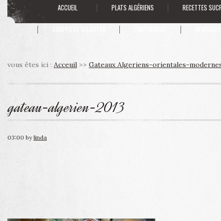
ACCUEIL
PLATS ALGÉRIENS
RECETTES SUC
SOUPES ET VELOUTÉS
PARTENARIAT
NEWSLETT
vous êtes ici :
Acceuil
>>
Gateaux Algeriens-orientales-moderne
gateau-algerien-2013
03:00
by
linda