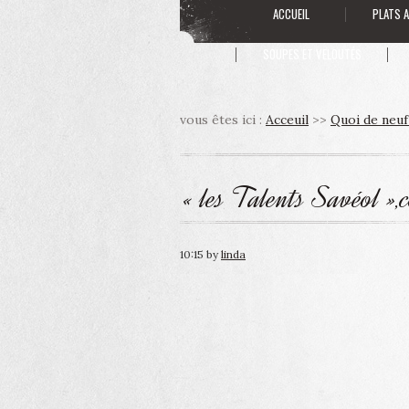
ACCUEIL
PLATS 
SOUPES ET VELOUTÉS
vous êtes ici :
Acceuil
>>
Quoi de neuf
« les Talents Savéol »
10:15
by
linda