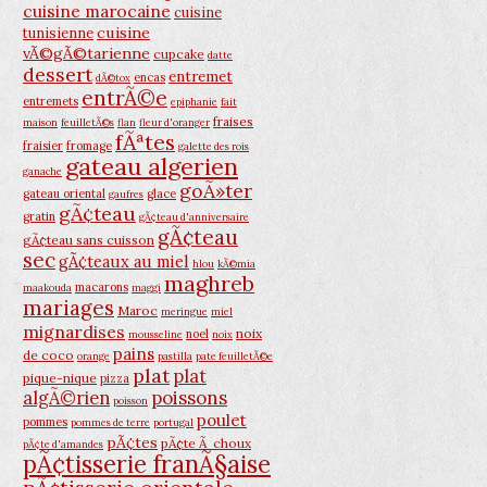
cuisine marocaine
cuisine
cuisine
tunisienne
vÃ©gÃ©tarienne
cupcake
datte
dessert
entremet
encas
dÃ©tox
entrÃ©e
entremets
epiphanie
fait
fraises
maison
feuilletÃ©s
flan
fleur d'oranger
fÃªtes
fraisier
fromage
galette des rois
gateau algerien
ganache
goÃ»ter
gateau oriental
glace
gaufres
gÃ¢teau
gratin
gÃ¢teau d'anniversaire
gÃ¢teau
gÃ¢teau sans cuisson
sec
gÃ¢teaux au miel
hlou
kÃ©mia
maghreb
macarons
maakouda
maggi
mariages
Maroc
meringue
miel
mignardises
noix
noel
mousseline
noix
pains
de coco
orange
pastilla
pate feuilletÃ©e
plat
plat
pique-nique
pizza
poissons
algÃ©rien
poisson
poulet
pommes
pommes de terre
portugal
pÃ¢tes
pÃ¢te Ã choux
pÃ¢te d'amandes
pÃ¢tisserie franÃ§aise