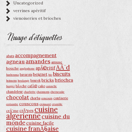
Uncategorized
verrines apéritif
vienoiseries et brioches
Nuage d’étiquettes
accompagnement
abats
amandes
agneau
amuse
AÃ¯d
apÃ©ritif
bouche
anglophone
biscuits
beignet
bavarois
basboussa
bio
brioches
bricks
bourek
boissons
boulange
bÃ»che
cafÃ©
cake
burger
cannelle
chandeleur
charlotte
chaussons
cheesecake
chocolat
chorba
confiserie
concours
couscous
coriandre
croissant
crumble
cuisine
crÃªpes
crÃ¨me
algerienne
cuisine du
monde
cuisine facile
cuisine franÃ§aise