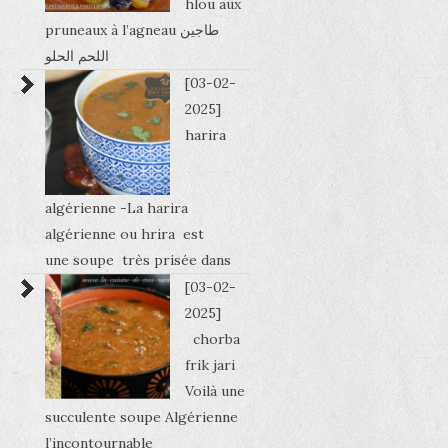
hlou aux
pruneaux à l’agneau طاجين
اللحم الحلو
[03-02-
2025]
harira
algérienne -La harira
algérienne ou hrira est
une soupe très prisée dans
[03-02-
2025]
chorba
frik jari
Voilà une
succulente soupe Algérienne
l’incontournable