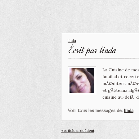
linda
Écrit par
linda
La Cuisine de mes
familial et recet
mÃ©diterranÃ©enn
et gÃ¢teaux algÃ
cuisine au-delÃ d
Voir tous les messages de:
linda
« Article précédent