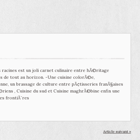
 racines est un joli carnet culinaire entre hÃ©ritage
tes de tout au horizon. -Une cuisine colorÃ©e,
e, un brassage de culture entre pÃ¢tisseries franÃ§aises
©riens , Cuisine du sud et Cuisine maghrÃ©bine enfin une
es frontiÃ¨res
Article suivant »