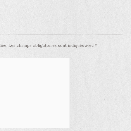
e
iée.
Les champs obligatoires sont indiqués avec
*