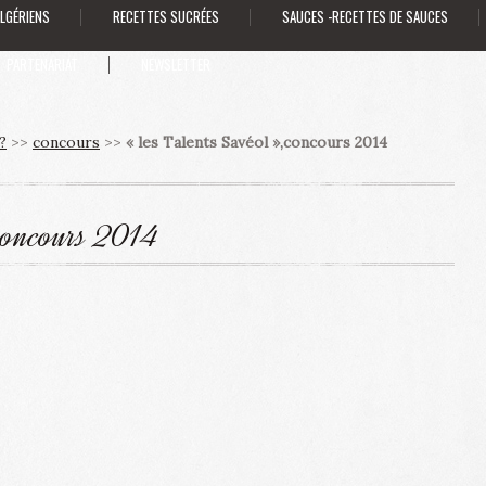
ALGÉRIENS
RECETTES SUCRÉES
SAUCES -RECETTES DE SAUCES
PARTENARIAT
NEWSLETTER
?
>>
concours
>>
« les Talents Savéol »,concours 2014
,concours 2014