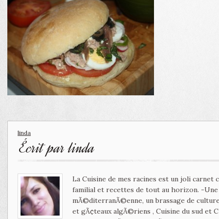
linda
Écrit par
linda
La Cuisine de mes racines est un joli carnet
familial et recettes de tout au horizon. -Un
mÃ©diterranÃ©enne, un brassage de culture 
et gÃ¢teaux algÃ©riens , Cuisine du sud et 