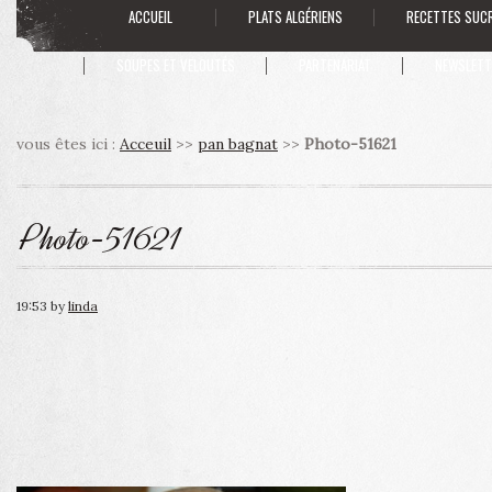
ACCUEIL
PLATS ALGÉRIENS
RECETTES SUC
SOUPES ET VELOUTÉS
PARTENARIAT
NEWSLETT
vous êtes ici :
Acceuil
>>
pan bagnat
>>
Photo-51621
Photo-51621
19:53
by
linda