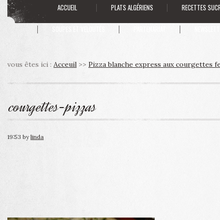
ACCUEIL
PLATS ALGÉRIENS
RECETTES SUC
SOUPES ET VELOUTÉS
PARTENARIAT
NEWSLETT
vous êtes ici :
Acceuil
>>
Pizza blanche express aux courgettes f
courgettes-pizzas
19:53
by
linda