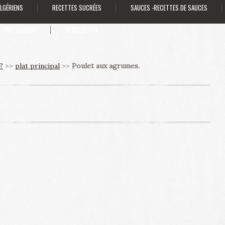
ALGÉRIENS
RECETTES SUCRÉES
SAUCES -RECETTES DE SAUCES
PARTENARIAT
NEWSLETTER
?
>>
plat principal
>>
Poulet aux agrumes.