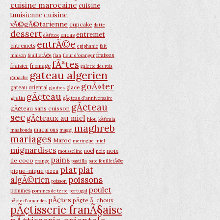
cuisine marocaine
cuisine
cuisine
tunisienne
vÃ©gÃ©tarienne
cupcake
datte
dessert
entremet
encas
dÃ©tox
entrÃ©e
entremets
epiphanie
fait
fraises
maison
feuilletÃ©s
flan
fleur d'oranger
fÃªtes
fraisier
fromage
galette des rois
gateau algerien
ganache
goÃ»ter
gateau oriental
glace
gaufres
gÃ¢teau
gratin
gÃ¢teau d'anniversaire
gÃ¢teau
gÃ¢teau sans cuisson
sec
gÃ¢teaux au miel
hlou
kÃ©mia
maghreb
macarons
maakouda
maggi
mariages
Maroc
meringue
miel
mignardises
noix
noel
mousseline
noix
pains
de coco
orange
pastilla
pate feuilletÃ©e
plat
plat
pique-nique
pizza
poissons
algÃ©rien
poisson
poulet
pommes
pommes de terre
portugal
pÃ¢tes
pÃ¢te Ã choux
pÃ¢te d'amandes
pÃ¢tisserie franÃ§aise