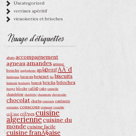
Uncategorized
verrines apéritif
vienoiseries et brioches
Nuage d’étiquettes
accompagnement
abats
amandes
agneau
amuse
AÃ¯d
apÃ©ritif
bouche
anglophone
biscuits
beignet
bavarois
basboussa
bio
brioches
bricks
bourek
boissons
boulange
bÃ»che
cafÃ©
cake
burger
cannelle
chandeleur
charlotte
chaussons
cheesecake
chocolat
chorba
confiserie
concours
couscous
coriandre
croissant
crumble
cuisine
crÃªpes
crÃ¨me
algerienne
cuisine du
monde
cuisine facile
cuisine franÃ§aise