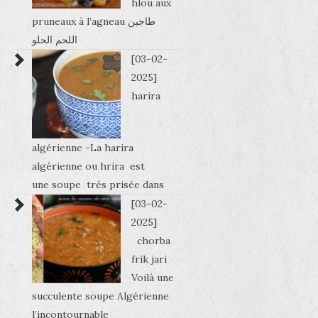
hlou aux
pruneaux à l’agneau طاجين
اللحم الحلو
[03-02-
2025]
harira
algérienne -La harira
algérienne ou hrira est
une soupe très prisée dans
[03-02-
2025]
chorba
frik jari
Voilà une
succulente soupe Algérienne
l’incontournable