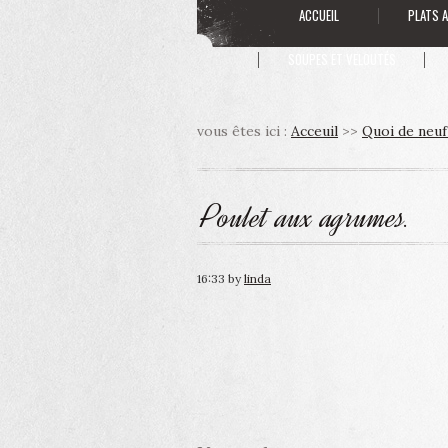
ACCUEIL
PLATS 
SOUPES ET VELOUTÉS
vous êtes ici :
Acceuil
>>
Quoi de neuf
Poulet aux agrumes.
16:33
by
linda