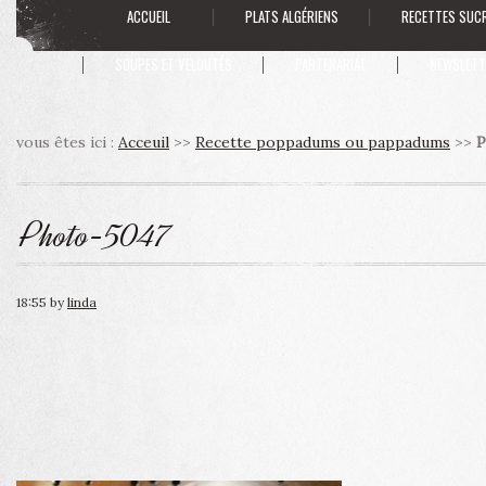
ACCUEIL
PLATS ALGÉRIENS
RECETTES SUC
SOUPES ET VELOUTÉS
PARTENARIAT
NEWSLETT
vous êtes ici :
Acceuil
>>
Recette poppadums ou pappadums
>>
P
Photo-5047
18:55
by
linda