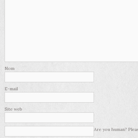
Nom
E-mail
Site web
Are you human? Pleas