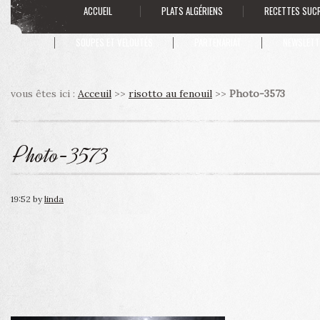
ACCUEIL
PLATS ALGÉRIENS
RECETTES SUC
SOUPES ET VELOUTÉS
PARTENARIAT
NEWSLETT
vous êtes ici :
Acceuil
>>
risotto au fenouil
>>
Photo-3573
Photo-3573
19:52
by
linda