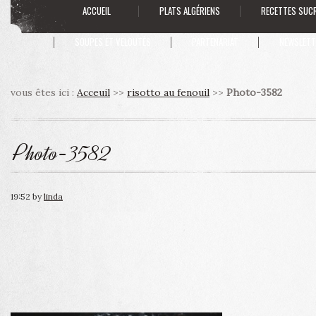
ACCUEIL
PLATS ALGÉRIENS
RECETTES SUC
SOUPES ET VELOUTÉS
PARTENARIAT
NEWSLETT
vous êtes ici :
Acceuil
>>
risotto au fenouil
>>
Photo-3582
Photo-3582
19:52
by
linda