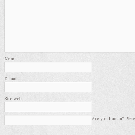
Nom
E-mail
Site web
Are you human? Pleas