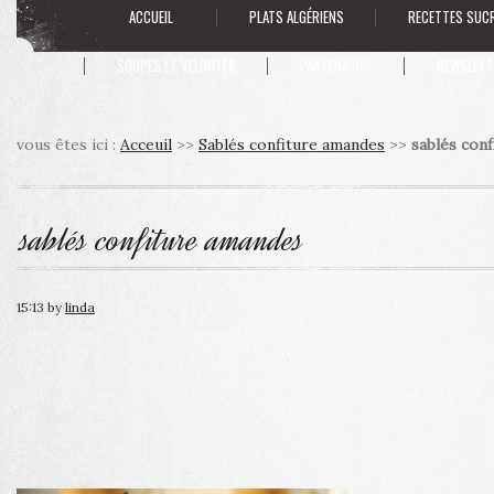
ACCUEIL
PLATS ALGÉRIENS
RECETTES SUC
SOUPES ET VELOUTÉS
PARTENARIAT
NEWSLETT
vous êtes ici :
Acceuil
>>
Sablés confiture amandes
>>
sablés con
sablés confiture amandes
15:13
by
linda