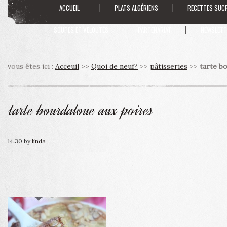
ACCUEIL
PLATS ALGÉRIENS
RECETTES SUC
SOUPES ET VELOUTÉS
PARTENARIAT
NEWSLETT
vous êtes ici :
Acceuil
>>
Quoi de neuf?
>>
pâtisseries
>>
tarte b
tarte bourdaloue aux poires
14:30
by
linda