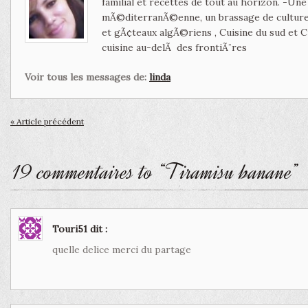
familial et recettes de tout au horizon. -Un
mÃ©diterranÃ©enne, un brassage de culture 
et gÃ¢teaux algÃ©riens , Cuisine du sud et 
cuisine au-delÃ des frontiÃ¨res
Voir tous les messages de:
linda
« Article précédent
19 commentaires to “Tiramisu banane”
Touri51
dit :
quelle delice merci du partage