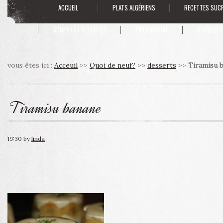
ACCUEIL
PLATS ALGÉRIENS
RECETTES SUC
SOUPES ET VELOUTÉS
PARTENARIAT
NEWSLETT
vous êtes ici :
Acceuil
>>
Quoi de neuf?
>>
desserts
>>
Tiramisu 
Tiramisu banane
19:30
by
linda