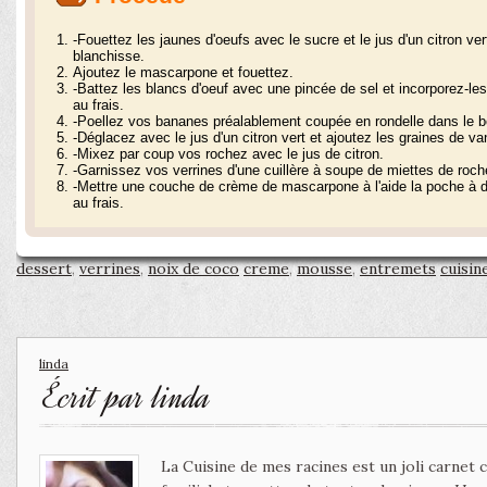
-Fouettez les jaunes d'oeufs avec le sucre et le jus d'un citron ve
blanchisse.
Ajoutez le mascarpone et fouettez.
-Battez les blancs d'oeuf avec une pincée de sel et incorporez-l
au frais.
-Poellez vos bananes préalablement coupée en rondelle dans le be
-Déglacez avec le jus d'un citron vert et ajoutez les graines de vanil
-Mixez par coup vos rochez avec le jus de citron.
-Garnissez vos verrines d'une cuillère à soupe de miettes de roch
-Mettre une couche de crème de mascarpone à l'aide la poche à d
au frais.
dessert
,
verrines
,
noix de coco
creme
,
mousse
,
entremets
cuisine
linda
Écrit par
linda
La Cuisine de mes racines est un joli carnet