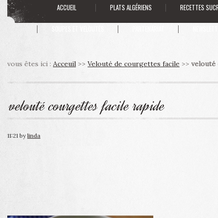
ACCUEIL
PLATS ALGÉRIENS
RECETTES SUC
SOUPES ET VELOUTÉS
PARTENARIAT
NEWSLETT
vous êtes ici :
Acceuil
>>
Velouté de courgettes facile
>>
velouté 
velouté courgettes facile rapide
11:21
by
linda