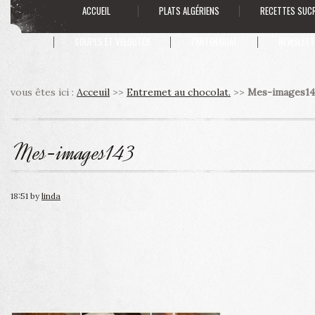
ACCUEIL
PLATS ALGÉRIENS
RECETTES SUC
SOUPES ET VELOUTÉS
PARTENARIAT
NEWSLETT
vous êtes ici :
Acceuil
>>
Entremet au chocolat.
>>
Mes-images14
Mes-images143
18:51
by
linda