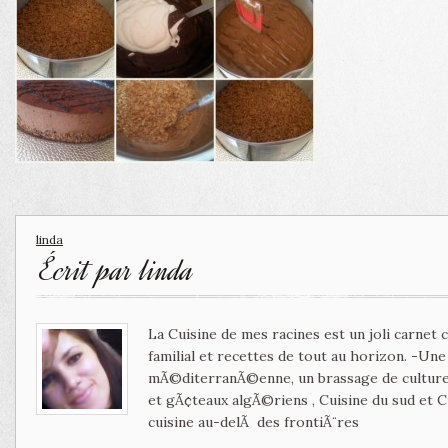
linda
Écrit par
linda
La Cuisine de mes racines est un joli carnet
familial et recettes de tout au horizon. -Un
mÃ©diterranÃ©enne, un brassage de culture 
et gÃ¢teaux algÃ©riens , Cuisine du sud et 
cuisine au-delÃ des frontiÃ¨res