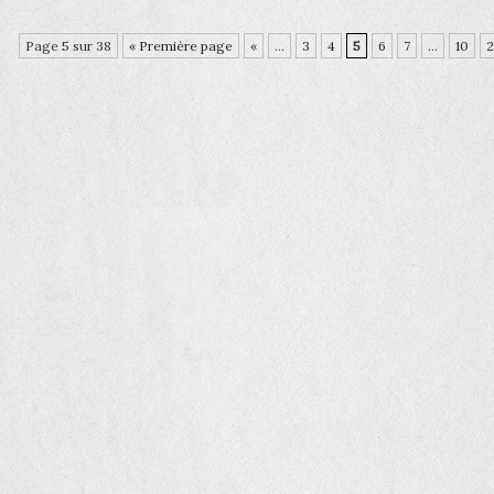
Page 5 sur 38
« Première page
«
...
3
4
5
6
7
...
10