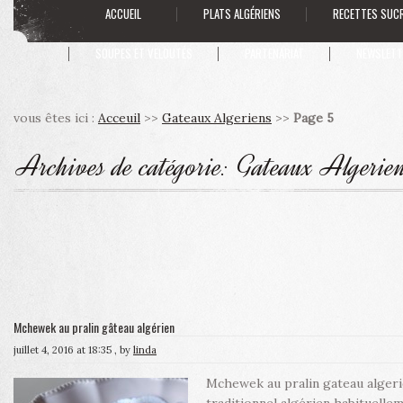
ACCUEIL
PLATS ALGÉRIENS
RECETTES SUC
SOUPES ET VELOUTÉS
PARTENARIAT
NEWSLETT
vous êtes ici :
Acceuil
>>
Gateaux Algeriens
>>
Page 5
Archives de catégorie:
Gateaux Algerie
Mchewek au pralin gâteau algérien
juillet 4, 2016 at 18:35
, by
linda
Mchewek au pralin gateau alger