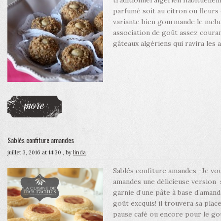
traditionnel algérien habituelle
parfumé soit au citron ou fleur
variante bien gourmande le mche
association de goût assez couran
gâteaux algériens qui ravira les
more
Sablés confiture amandes
juillet 3, 2016 at 14:30
, by
linda
Sablés confiture amandes -Je vou
amandes une délicieuse version s
garnie d’une pâte à base d’amand
goût excquis! il trouvera sa place 
pause café ou encore pour le go